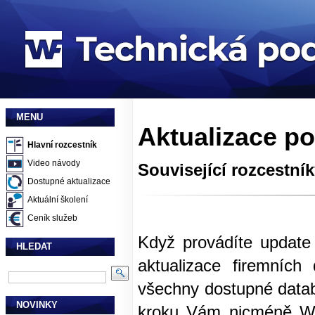
MENU
Aktualizace p
Hlavní rozcestník
Video návody
Související rozcestní
Dostupné aktualizace
Aktuální školení
Ceník služeb
Když provádíte update
HLEDAT
aktualizace firemních
všechny dostupné data
NOVINKY
kroku Vám nicméně Wi