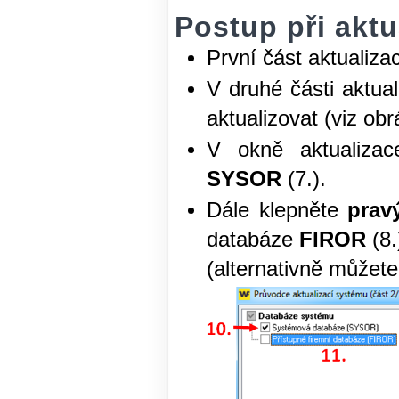
Postup při akt
První část aktualiz
V druhé části aktua
aktualizovat (viz obr
V okně aktualizac
SYSOR
(7.).
Dále klepněte
prav
databáze
FIROR
(8.
(alternativně můžete 