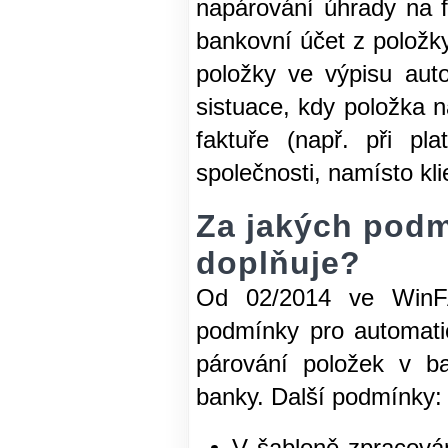
napárování úhrady na f
bankovní účet z položky
položky ve výpisu aut
sistuace, kdy položka n
faktuře (např. při p
společnosti, namísto kli
Za jakých podm
doplňuje?
Od 02/2014 ve WinFAS
podmínky pro automati
párování položek v ba
banky. Další podmínky: