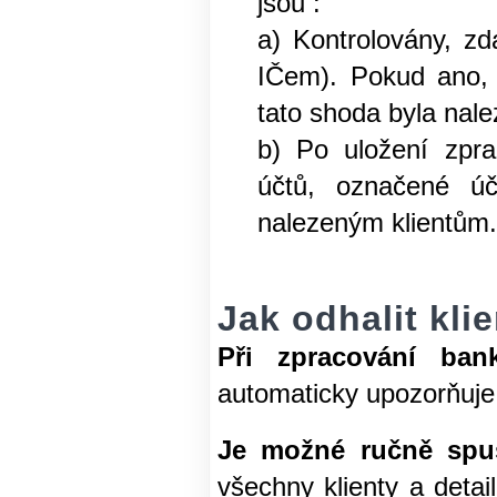
jsou :
a) Kontrolovány, zda
IČem). Pokud ano, 
tato shoda byla nale
b) Po uložení zpr
účtů, označené ú
nalezeným klientům
Jak odhalit kli
Při zpracování ban
automaticky upozorňuje
Je možné ručně spust
všechny klienty a deta