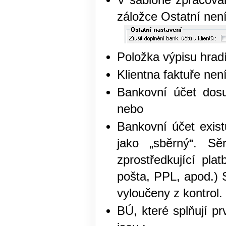
V šabloně zpracován
záložce Ostatní není
Položka výpisu hradí
Klientna faktuře nen
Bankovní účet dosu
nebo
Bankovní účet exist
jako „sběrný“. S
zprostředkující pla
pošta, PPL, apod.) 
vyloučeny z kontrol.
BÚ, které splňují p