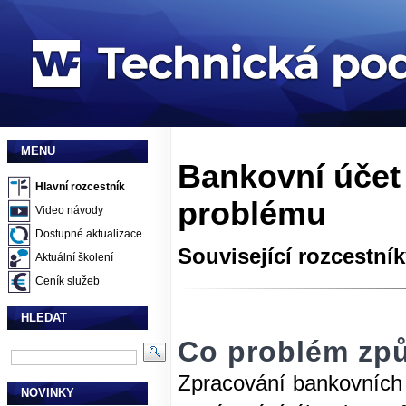
MENU
Bankovní účet j
Hlavní rozcestník
problému
Video návody
Dostupné aktualizace
Související rozcestní
Aktuální školení
Ceník služeb
HLEDAT
Co problém zp
Zpracování bankovních 
NOVINKY