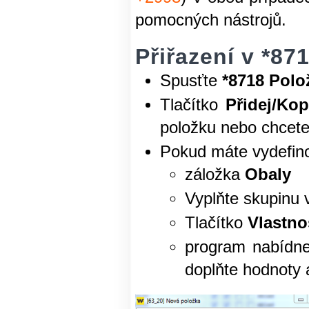
pomocných nástrojů.
Přiřazení v *87
Spusťte
*8718 Polo
Tlačítko
Přidej/Kop
položku nebo chcete p
Pokud máte vydefino
záložka
Obaly
Vyplňte skupinu v
Tlačítko
Vlastno
program nabídne
doplňte hodnoty 