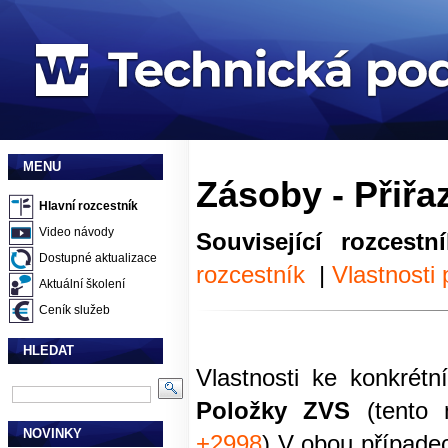
MENU
Zásoby - Přiřa
Hlavní rozcestník
Video návody
Související rozces
Dostupné aktualizace
rozcestník
|
Vlastnosti
Aktuální školení
Ceník služeb
HLEDAT
Vlastnosti ke konkrét
Položky ZVS
(tento
NOVINKY
+2998
) V obou případec