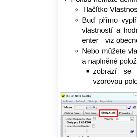
Tlačítko Vlastnos
Buď přímo vyplň
vlastností a ho
enter - viz obec
Nebo můžete vlast
a naplněné položk
zobrazí se
vzorovou polo